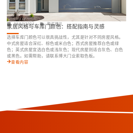
08/10/2024
购买建议
家居风格与车库门颜色：搭配指南与灵感
选择车库门颜色可以很具挑战性，尤其是针对不同房屋风格。
中式房屋适合深红、棕色或米白色；西式房屋推荐白色或绿
色；英式房屋宜选白色或浅灰色；现代房屋则适合灰色、白色
或黑色。如需帮助，请联系博大门业索取色板。
查看内容