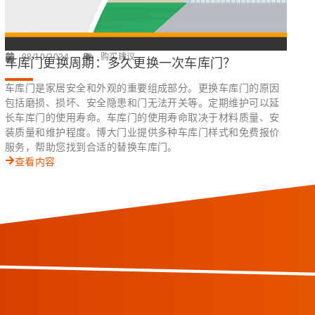
08/10/2024
购买建议
车库门更换周期：多久更换一次车库门？
车库门是家居安全和外观的重要组成部分。更换车库门的原因
包括磨损、损坏、安全隐患和门无法开关等。定期维护可以延
长车库门的使用寿命。车库门的使用寿命取决于材料质量、安
装质量和维护程度。博大门业提供多种车库门样式和免费报价
服务，帮助您找到合适的替换车库门。
查看内容