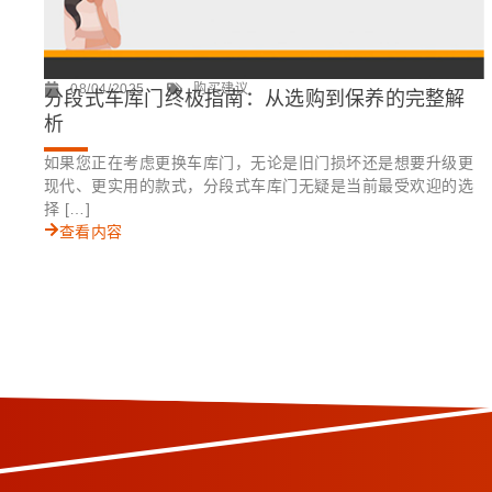
08/04/2025
购买建议
分段式车库门终极指南：从选购到保养的完整解
析
如果您正在考虑更换车库门，无论是旧门损坏还是想要升级更
现代、更实用的款式，分段式车库门无疑是当前最受欢迎的选
择 […]
查看内容