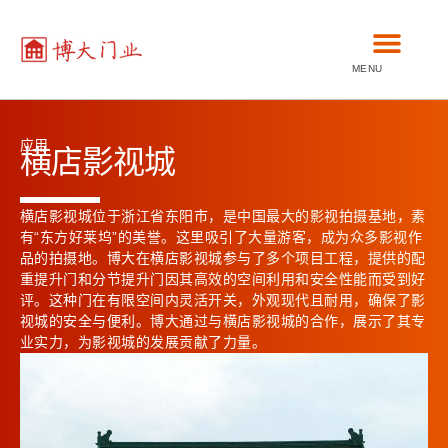
MENU
应用
横店影视城
横店影视城位于浙江省东阳市，是中国最大的影视拍摄基地，素
有“东方好莱坞”的美誉。这里吸引了大量游客，成为众多影视作
品的拍摄地。博大在横店影视城参与了多个项目工程，提供的配
重提升门和分节提升门因其高效的空间利用和安全性能而受到好
评。这种门在有限空间内灵活开关，外观现代且耐用，确保了影
视城的安全与便利。博大通过与横店影视城的合作，展示了其专
业实力，为影视城的发展贡献了力量。