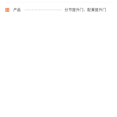
产品
··························
分节提升门、配重提升门