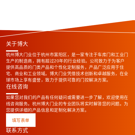
关于博大
杭州博大门业位于杭州市富阳区，是一家专注于车库门和工业门
生产的制造商，拥有超过20年的行业经验。公司致力于为客户
提供高品质的门类产品和个性化定制服务，产品广泛应用于住
宅、商业和工业领域。博大门业凭借技术创新和卓越服务，在全
球市场上享有盛誉，致力于提供可靠的门控解决方案。
在线咨询
如果您对我们的产品有任何疑问或需要进一步了解，欢迎使用在
线咨询服务。杭州博大门业的专业团队将实时解答您的问题。为
您提供详细的产品信息和定制化解决方案。
填写表单
联系方式