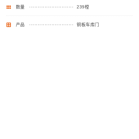
数量
··························
239樘
产品
··························
铜板车库门