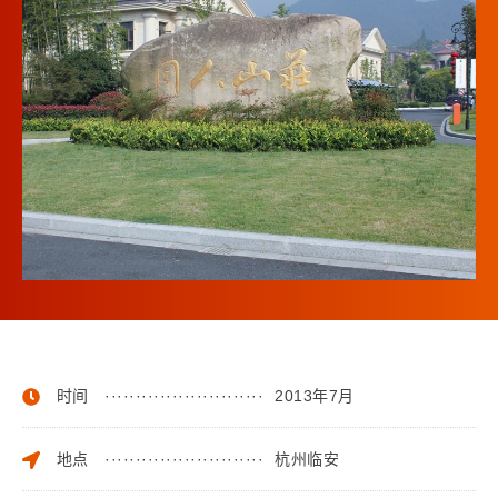
时间
··························
2013年7月
地点
··························
杭州临安