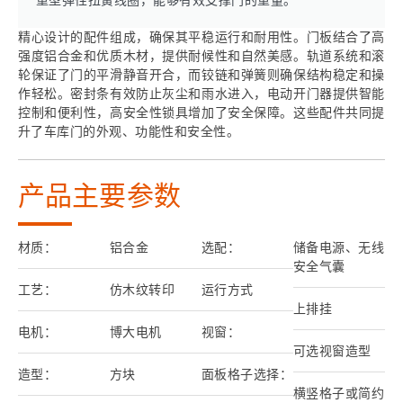
重型弹性扭簧线圈，能够有效支撑门的重量。
精心设计的配件组成，确保其平稳运行和耐用性。门板结合了高
强度铝合金和优质木材，提供耐候性和自然美感。轨道系统和滚
轮保证了门的平滑静音开合，而铰链和弹簧则确保结构稳定和操
作轻松。密封条有效防止灰尘和雨水进入，电动开门器提供智能
控制和便利性，高安全性锁具增加了安全保障。这些配件共同提
升了车库门的外观、功能性和安全性。
产品主要参数
材质：
铝合金
选配：
储备电源、无线
安全气囊
工艺：
仿木纹转印
运行方式
上排挂
电机：
博大电机
视窗：
可选视窗造型
造型：
方块
面板格子选择：
横竖格子或简约