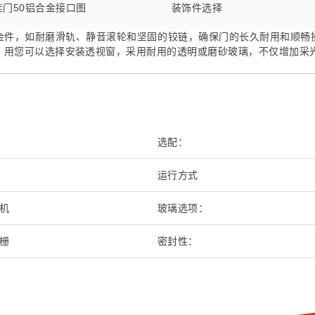
挂门50铝合金接口图
装饰件选择
金件，如耐磨滑轨、静音滚轮和坚固的铰链，确保门的长久耐用和顺畅
，用您可以选择安装透视窗，采用耐用的透明或磨砂玻璃，不仅增加采
选配：
运行方式
机
玻璃选项：
栅
密封性：