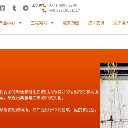
0571-8900 9900
术语表
+86 13819151517
产品中心
工程案列
服务范围
技术支持
关于博
铝合金的轻便和耐用性使门具备良好的耐腐蚀性和高强
案，展现出典雅与庄重的中式文化。
频繁使用的场所。它广泛用于中式建筑、庭院和别墅，